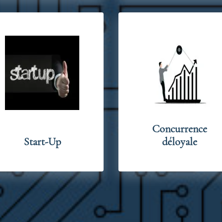
Concurrence
Start-Up
déloyale