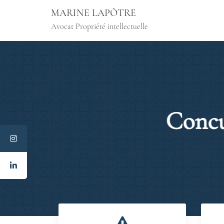
Skip
MARINE LAPÔTRE
to
Avocat Propriété intellectuelle
content
Concur