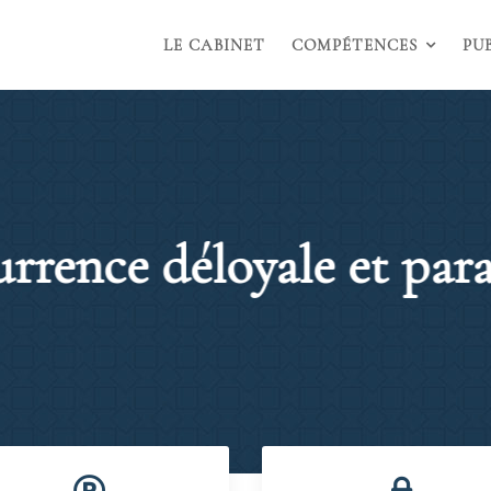
LE CABINET
COMPÉTENCES
PU
rence déloyale et para