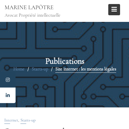
Skip
MARINE LAPÔTRE
to
Avocat Propriété intellectuelle
content
Publications
Home
Starts-up
Site internet : les mentions légales
,
Internet
Starts-up