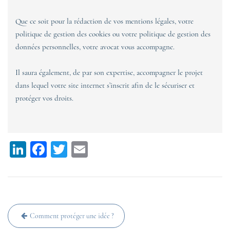
Que ce soit pour la rédaction de vos mentions légales, votre
politique de gestion des cookies ou votre politique de gestion des
données personnelles, votre avocat vous accompagne.
Il saura également, de par son expertise, accompagner le projet
dans lequel votre site internet s’inscrit afin de le sécuriser et
protéger vos droits.
Li
Fa
T
E
n
ce
wi
m
ke
bo
tt
ail
dI
ok
er
Navigation
n
Comment protéger une idée ?
de