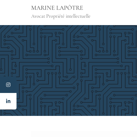
Skip
MARINE LAPÔTRE
to
Avocat Propriété intellectuelle
content